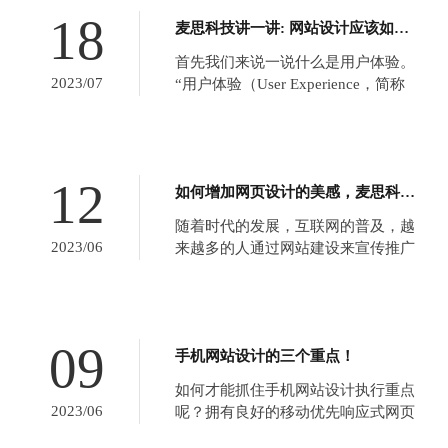
成所有信息（分为好几步，需要根据
18
麦思科技讲一讲: 网站设计应该如何迎合用户浏览习惯
提示一直填写到没有了提示为止）...
首先我们来说一说什么是用户体验。
2023/07
“用户体验（User Experience，简称
UE/UX）是用户在使用产品过程中建
立起来的一种纯主观感受。但是对于
一个界定明确的用户群体来讲，其用
户体验的共性是能够经由良好设计实
12
如何增加网页设计的美感，麦思科技给的六条建议！
验来认识到。计算机技术和互联网的
发展...
随着时代的发展，互联网的普及，越
2023/06
来越多的人通过网站建设来宣传推广
公司产品。网站开发的重中之重便是
网页设计。我们经常会浏览到一些他
人的一些网页漂亮且精巧，而轮到自
己设计时却发现很多问题，如何使网
09
手机网站设计的三个重点！
页设计美观且功能性更强呢?而今天宝
鸡网站建设公司麦思科技要说的4个
如何才能抓住手机网站设计执行重点
技...
2023/06
呢？拥有良好的移动优先响应式网页
设计把握如下重点：（1）内容/信息