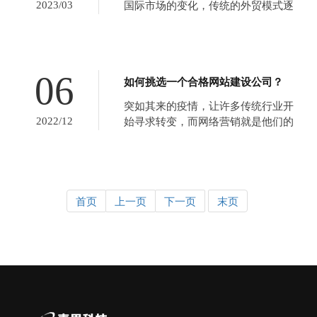
2023/03
国际市场的变化，传统的外贸模式逐
渐被淘汰，很多企业纷纷采用网络交
易平台进行外贸经营。B2B交易平台
的建立，使商家和客户之间的交易更
加直接有效，降低了成本，提高了公
06
如何挑选一个合格网站建设公司？
司的竞争力。随着电子商务的迅速发
展，B2B平台的网站建设已成为企
突如其来的疫情，让许多传统行业开
业...
2022/12
始寻求转变，而网络营销就是他们的
转变途径之一。网络营销是公认的未
来的趋势，合理利用互联网流量，能
够帮助企业实现增长。 网络营销的第
一步，需要在网络上有一个虚拟的门
面，这就是企业网站。如今网站制作
首页
上一页
下一页
末页
公司参差不齐对于传统行...