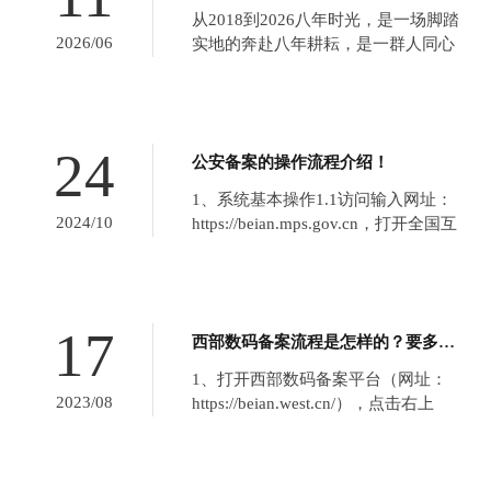
从2018到2026八年时光，是一场脚踏
2026/06
实地的奔赴八年耕耘，是一群人同心
同行的坚守我们以初心立根基，以匠
心赴山海在岁月沉淀中积攒力量在并
肩前行中奔赴热爱八载春秋，初心不
改岁岁耕耘，终结硕果1、小院闲趣 ·
24
公安备案的操作流程介绍！
乐享时光 本次八周年庆典，我们...
1、系统基本操作1.1访问输入网址：
2024/10
https://beian.mps.gov.cn，打开全国互
联网安全管理服务平台。2、系统登录
2.1登录系统点击【用户登录】按钮，
通过公安部“互联网+政务服务”平台登
录系统。2.2系统首页用户登录成功后
17
西部数码备案流程是怎样的？要多久能备案通过？
进入的首页如下图：3、...
1、打开西部数码备案平台（网址：
2023/08
https://beian.west.cn/），点击右上
角“注册”按钮，如实填写资料后提
交。 2、注册完成后回到首页，点
击“首次备案进入”，根据提示填写完