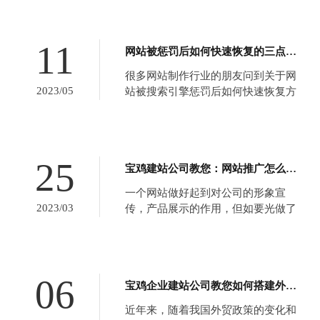
内容和信息是拥有良好的移动优先设
计的关键。由于用户希望将所有相关
信息呈现在您的眼前，应该提供用户
11
网站被惩罚后如何快速恢复的三点建议！
正在寻找的所有内容，因为其他任何
东西和其他次要元素可...
很多网站制作行业的朋友问到关于网
2023/05
站被搜索引擎惩罚后如何快速恢复方
面的问题，我们宝鸡网站建设公司今
天就和大家聊聊这事。企业网站被惩
罚之后，并不是意味着就要放弃，特
别是很多网站设计精美，如果就这么
25
宝鸡建站公司教您：网站推广怎么做？怎样提高网站流量？
放弃实在可惜。我们要通过科学的运
营方法来挽救被惩罚的企业网站。第
一个网站做好起到对公司的形象宣
一、...
2023/03
传，产品展示的作用，但如要光做了
网站没有推广，则起不到营销的作
用，如何用网站来推广公司呢？网站
推广是怎么做的？靠网站流量是不是
可以提高网站的排名？网站流量又是
06
宝鸡企业建站公司教您如何搭建外贸b2b网站？
怎么才能提高呢？ 网站每天可以有更
多的流量是站长们都希望看到...
近年来，随着我国外贸政策的变化和