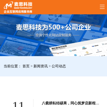
17789288861
全
国
咨
询
服
当前位置：
首页
>
新闻资讯
>
公司动态
务
热
线
11
八载耕耘结硕果，同心筑梦启新程｜宝鸡麦思网络8周年庆典圆满落幕！