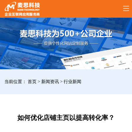
17789288861
全
国
咨
询
服
当前位置：
首页
>
新闻资讯
>
行业新闻
务
热
线
如何优化店铺主页以提高转化率？