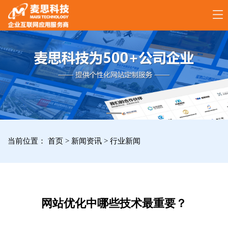
17789288861
全
国
咨
询
服
当前位置：
首页
>
新闻资讯
>
行业新闻
务
热
线
网站优化中哪些技术最重要？