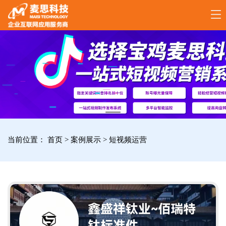
17789288861
全
国
咨
询
服
当前位置：
首页
>
案例展示
>
短视频运营
务
热
线