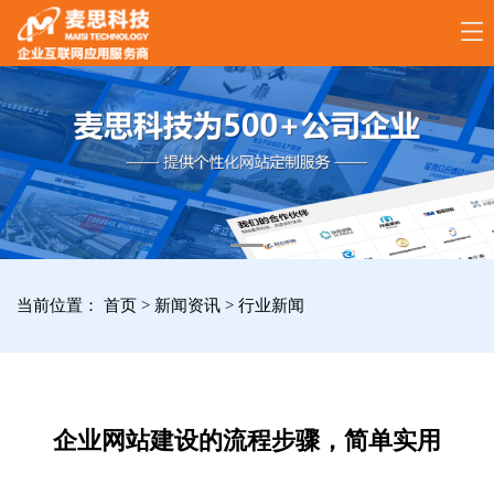
17789288861
全
国
咨
询
服
当前位置：
首页
>
新闻资讯
>
行业新闻
务
热
线
企业网站建设的流程步骤，简单实用