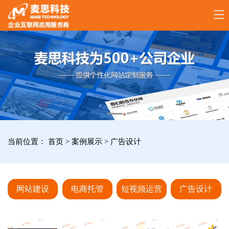
17789288861
全
国
咨
询
服
当前位置：
首页
>
案例展示
>
广告设计
务
热
线
网站建设
电商托管
短视频运营
广告设计