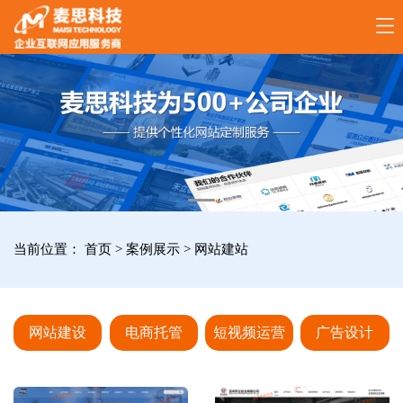
17789288861
全
国
咨
询
服
当前位置：
首页
>
案例展示
>
网站建站
务
热
线
网站建设
电商托管
短视频运营
广告设计