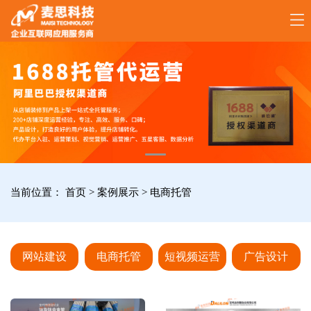
17789288861
全
国
咨
询
服
当前位置：
首页
>
案例展示
>
电商托管
务
热
线
网站建设
电商托管
短视频运营
广告设计