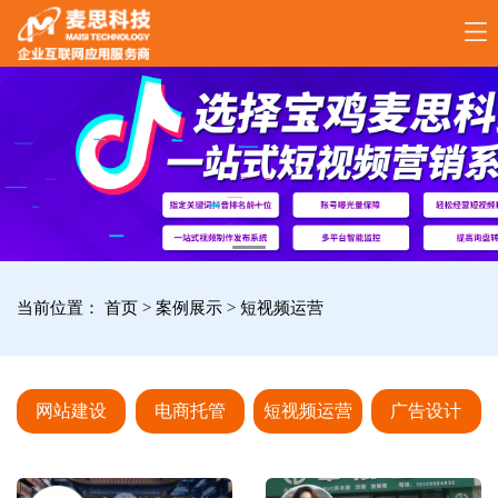
17789288861
全
国
咨
询
服
当前位置：
首页
>
案例展示
>
短视频运营
务
热
线
网站建设
电商托管
短视频运营
广告设计