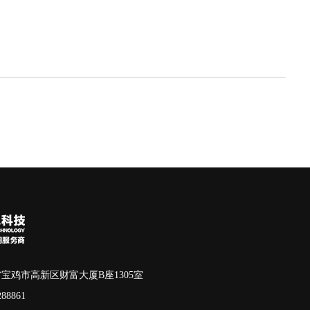
鸡市高新区财富大厦B座1305室
88861