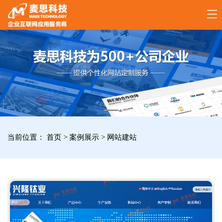
17789288861
全
国
咨
询
服
当前位置：
首页
>
案例展示
>
网站建站
务
热
线