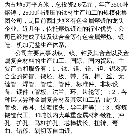
为占地5万平方米，总投资2.6亿元，年产3500吨
熔铸，25000吨锻压的钛材生产加工的规模化集
团公司，是目前西北地区有色金属熔锻的龙头
企业。近几年，依托熔炼锻造的行业优势，公
司已经建成了钛及钛合金等有色金属熔炼、锻
造、机加完整生产体系。
公司主要从事以钛、镍、锆及其合金以及金
属复合材料的生产加工、国际、国内贸易。主
要产品和服务有：1，钛、镍、锆、钽、铌及其
合金的铸锭、锻坯、板、带、箔、棒、丝、无
缝管、焊管、管道、管件、标准件、非标设
备、锻件（管板、法兰、环、齿轮等）；2，各
种层状异种金属复合材及其深加工品（封头、
管板、吊耳、过渡接头，导电棒等）；3，熔炼
锻造代工、40吨以内大单重金属材料镦粗、冲
孔、扩孔、马杠扩孔、芯棒拔长、扭转、弯
曲、错移、剁切等自由锻。