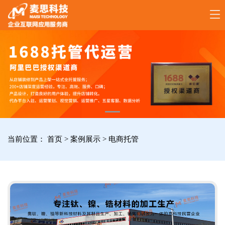
17789288861
全
国
咨
询
服
当前位置：
首页
>
案例展示
>
电商托管
务
热
线