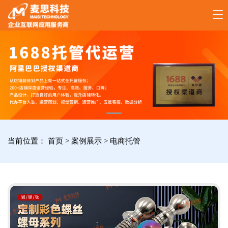
17789288861
全
国
咨
询
服
当前位置：
首页
>
案例展示
>
电商托管
务
热
线