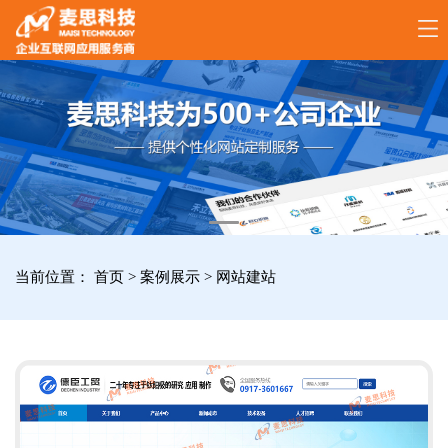
17789288861
全
国
咨
询
服
当前位置：
首页
>
案例展示
>
网站建站
务
热
线