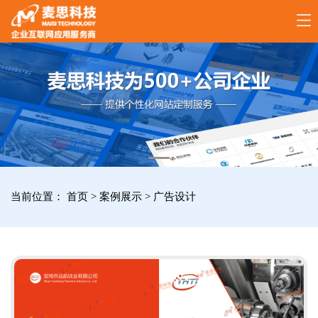
17789288861
全
国
咨
询
服
当前位置：
首页
>
案例展示
>
广告设计
务
热
线