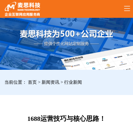
17789288861
全
国
咨
询
服
当前位置：
首页
>
新闻资讯
>
行业新闻
务
热
线
1688运营技巧与核心思路！