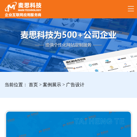
17789288861
全
国
咨
询
服
当前位置：
首页
>
案例展示
>
广告设计
务
热
线