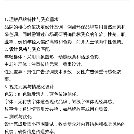
1. 理解品牌特性与受众需求
品牌的核心价值决定设计基调，例如环保品牌常用自然元素和
绿色调‌。同时需通过市场调研明确目标受众的年龄、性别、职
业等，例如年轻人偏好高饱和色彩，商务人士倾向中性色调‌。
2.
设计风格
与受众匹配
年轻群体‌：采用抽象图形、动感线条和活泼色彩‌。
中老年群体‌：注重传统元素、稳重设计‌。
性别差异‌：男性广告强调技术参数，女性
广告
侧重情感化叙
事‌。
3. 视觉元素与情感化设计
色彩‌：红色激发活力，蓝色传递信任‌。
字体‌：无衬线字体适合现代品牌，衬线字体体现经典感‌。
故事性‌：通过情节引发共鸣，如品牌故事或用户场景‌。
4. 测试与优化
设计完成后需小范围测试，收集受众对内容结构和视觉风格的
反馈，确保信息传递效率‌。