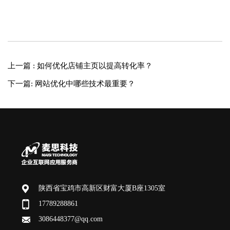
上一篇 : 如何优化店铺主页以提高转化率？
下一篇: 网站优化中哪些技术最重要？
陕西省宝鸡市高新区财富大厦B座1305室
17789288861
3086448377@qq.com