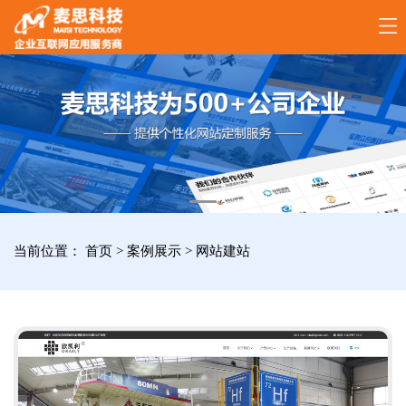
17789288861
全
国
咨
询
服
当前位置：
首页
>
案例展示
>
网站建站
务
热
线